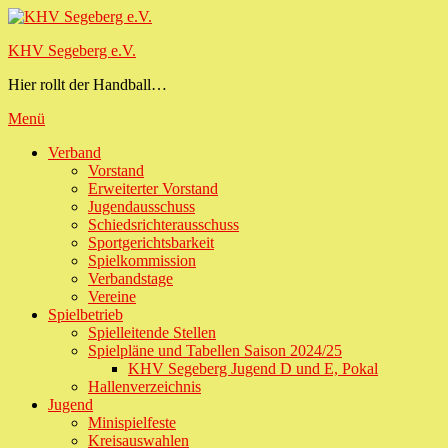
Zum
Inhalt
KHV Segeberg e.V.
springen
Hier rollt der Handball…
Menü
Primäres
Verband
Vorstand
Menü
Erweiterter Vorstand
Jugendausschuss
Schiedsrichterausschuss
Sportgerichtsbarkeit
Spielkommission
Verbandstage
Vereine
Spielbetrieb
Spielleitende Stellen
Spielpläne und Tabellen Saison 2024/25
KHV Segeberg Jugend D und E, Pokal
Hallenverzeichnis
Jugend
Minispielfeste
Kreisauswahlen