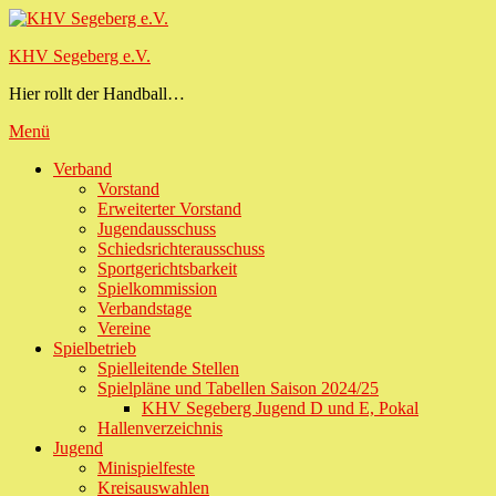
Zum
Inhalt
KHV Segeberg e.V.
springen
Hier rollt der Handball…
Menü
Primäres
Verband
Vorstand
Menü
Erweiterter Vorstand
Jugendausschuss
Schiedsrichterausschuss
Sportgerichtsbarkeit
Spielkommission
Verbandstage
Vereine
Spielbetrieb
Spielleitende Stellen
Spielpläne und Tabellen Saison 2024/25
KHV Segeberg Jugend D und E, Pokal
Hallenverzeichnis
Jugend
Minispielfeste
Kreisauswahlen