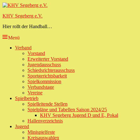
Zum
Inhalt
KHV Segeberg e.V.
springen
Hier rollt der Handball…
Menü
Primäres
Verband
Vorstand
Menü
Erweiterter Vorstand
Jugendausschuss
Schiedsrichterausschuss
Sportgerichtsbarkeit
Spielkommission
Verbandstage
Vereine
Spielbetrieb
Spielleitende Stellen
Spielpläne und Tabellen Saison 2024/25
KHV Segeberg Jugend D und E, Pokal
Hallenverzeichnis
Jugend
Minispielfeste
Kreisauswahlen