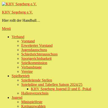
Zum
Inhalt
KHV Segeberg e.V.
springen
Hier rollt der Handball…
Menü
Primäres
Verband
Vorstand
Menü
Erweiterter Vorstand
Jugendausschuss
Schiedsrichterausschuss
Sportgerichtsbarkeit
Spielkommission
Verbandstage
Vereine
Spielbetrieb
Spielleitende Stellen
Spielpläne und Tabellen Saison 2024/25
KHV Segeberg Jugend D und E, Pokal
Hallenverzeichnis
Jugend
Minispielfeste
Kreisauswahlen