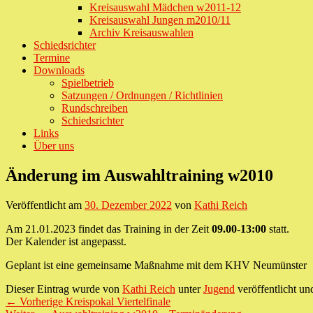
Kreisauswahl Mädchen w2011-12
Kreisauswahl Jungen m2010/11
Archiv Kreisauswahlen
Schiedsrichter
Termine
Downloads
Spielbetrieb
Satzungen / Ordnungen / Richtlinien
Rundschreiben
Schiedsrichter
Links
Über uns
Änderung im Auswahltraining w2010
Veröffentlicht am
30. Dezember 2022
von
Kathi Reich
Am 21.01.2023 findet das Training in der Zeit
09.00-13:00
statt.
Der Kalender ist angepasst.
Geplant ist eine gemeinsame Maßnahme mit dem KHV Neumünster
Dieser Eintrag wurde von
Kathi Reich
unter
Jugend
veröffentlicht un
Beitragsnavigation
Vorheriger
←
Vorherige
Kreispokal Viertelfinale