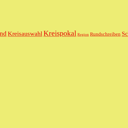
Kreispokal
end
Kreisauswahl
Sc
Rundschreiben
Region
Sekretär