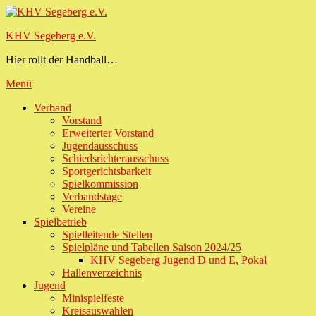
Zum
Inhalt
KHV Segeberg e.V.
springen
Hier rollt der Handball…
Menü
Primäres
Verband
Vorstand
Menü
Erweiterter Vorstand
Jugendausschuss
Schiedsrichterausschuss
Sportgerichtsbarkeit
Spielkommission
Verbandstage
Vereine
Spielbetrieb
Spielleitende Stellen
Spielpläne und Tabellen Saison 2024/25
KHV Segeberg Jugend D und E, Pokal
Hallenverzeichnis
Jugend
Minispielfeste
Kreisauswahlen