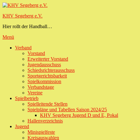
Zum
Inhalt
KHV Segeberg e.V.
springen
Hier rollt der Handball…
Menü
Primäres
Verband
Vorstand
Menü
Erweiterter Vorstand
Jugendausschuss
Schiedsrichterausschuss
Sportgerichtsbarkeit
Spielkommission
Verbandstage
Vereine
Spielbetrieb
Spielleitende Stellen
Spielpläne und Tabellen Saison 2024/25
KHV Segeberg Jugend D und E, Pokal
Hallenverzeichnis
Jugend
Minispielfeste
Kreisauswahlen