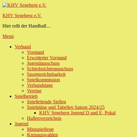
Zum
Inhalt
KHV Segeberg e.V.
springen
Hier rollt der Handball…
Menü
Primäres
Verband
Vorstand
Menü
Erweiterter Vorstand
Jugendausschuss
Schiedsrichterausschuss
Sportgerichtsbarkeit
Spielkommission
Verbandstage
Vereine
Spielbetrieb
Spielleitende Stellen
Spielpläne und Tabellen Saison 2024/25
KHV Segeberg Jugend D und E, Pokal
Hallenverzeichnis
Jugend
Minispielfeste
Kreisauswahlen